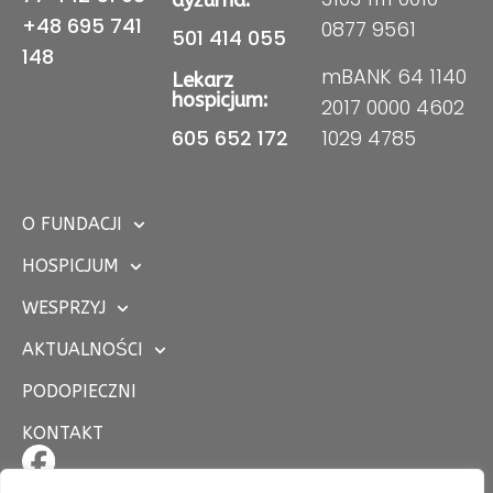
dyżurna:
+48 695 741
0877 9561
501 414 055
148
mBANK 64 1140
Lekarz
hospicjum:
2017 0000 4602
605 652 172
1029 4785
O FUNDACJI
HOSPICJUM
WESPRZYJ
AKTUALNOŚCI
PODOPIECZNI
KONTAKT