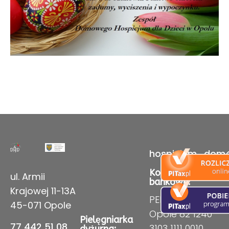
hospicjum_dom
Konto
ul. Armii
bankowe:
Krajowej 11-13A
PEKAO SA II o/
45-071 Opole
Opole 82 1240
Pielęgniarka
77 442 51 08
3103 1111 0010