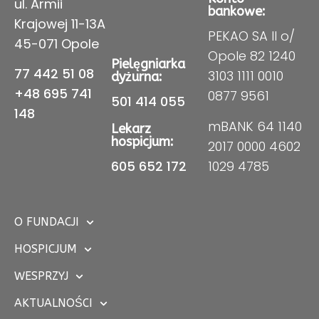
ul. Armii
bankowe:
Krajowej 11-13A
PEKAO SA II o/
45-071 Opole
Opole 82 1240
Pielęgniarka
77 442 51 08
3103 1111 0010
dyżurna:
+48 695 741
0877 9561
501 414 055
148
mBANK 64 1140
Lekarz
hospicjum:
2017 0000 4602
605 652 172
1029 4785
O FUNDACJI
HOSPICJUM
WESPRZYJ
AKTUALNOŚCI